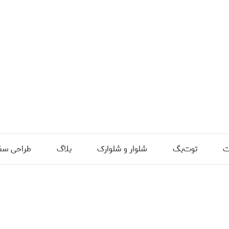
ت
توت‌بگ
شلوار و شلوارک
بلاگ
طراحی سف