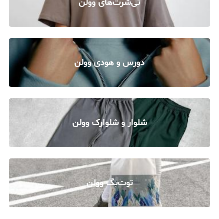
تی‌شرت‌های وولن
دورس و هودی وولن
شلوار‌ و شلوارک وولن
توت‌بگ وولن